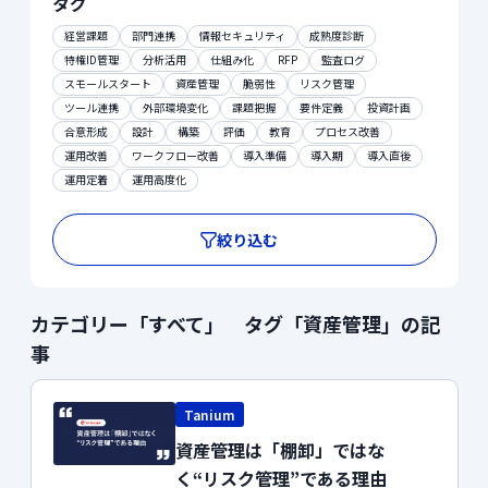
タグ
経営課題
部門連携
情報セキュリティ
成熟度診断
特権ID管理
分析活用
仕組み化
RFP
監査ログ
スモールスタート
資産管理
脆弱性
リスク管理
ツール連携
外部環境変化
課題把握
要件定義
投資計画
合意形成
設計
構築
評価
教育
プロセス改善
運用改善
ワークフロー改善
導入準備
導入期
導入直後
運用定着
運用高度化
絞り込む
カテゴリー「すべて」 タグ「資産管理」の記
事
Tanium
資産管理は「棚卸」ではな
く“リスク管理”である理由