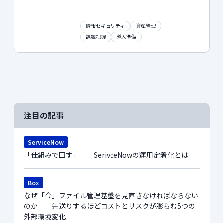
情報セキュリティ
資産管理
課題把握
導入準備
注目の記事
ServiceNow
「仕組みで回す」——SerivceNowの運用定着化とは
Box
なぜ「今」ファイル管理基盤を見直さなければならない
のか──先送りするほどコストとリスクが膨らむ5つの
外部環境変化