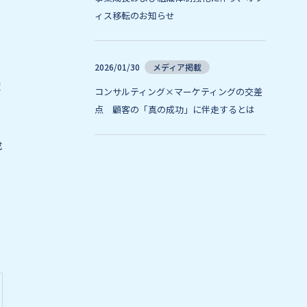
な
ィス移転のお知らせ
2026/01/30
メディア掲載
策
コンサルティング×マーケティングの交差
点 顧客の「真の成功」に伴走するとは
成
明